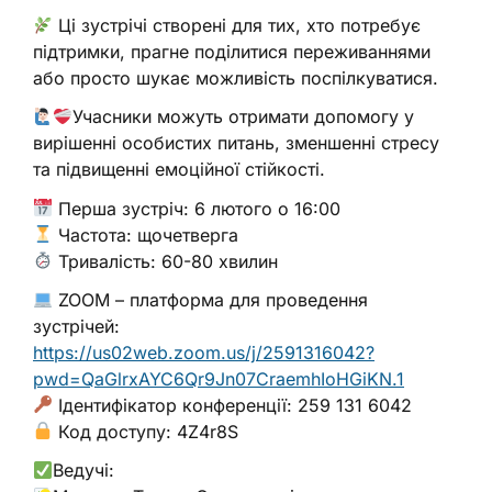
Ці зустрічі створені для тих, хто потребує
підтримки, прагне поділитися переживаннями
або просто шукає можливість поспілкуватися.
Учасники можуть отримати допомогу у
вирішенні особистих питань, зменшенні стресу
та підвищенні емоційної стійкості.
Перша зустріч: 6 лютого о 16:00
Частота: щочетверга
Тривалість: 60-80 хвилин
ZOOM – платформа для проведення
зустрічей:
https://us02web.zoom.us/j/2591316042?
pwd=QaGlrxAYC6Qr9Jn07CraemhIoHGiKN.1
Ідентифікатор конференції: 259 131 6042
Код доступу: 4Z4r8S
Ведучі: