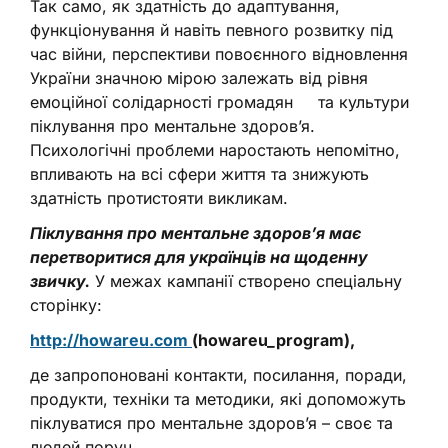
Так само, як здатність до адаптування,
функціонування й навіть певного розвитку під
час війни, перспективи повоєнного відновлення
України значною мірою залежать від рівня
емоційної солідарності громадян та культури
піклування про ментальне здоров’я.
Психологічні проблеми наростають непомітно,
впливають на всі сфери життя та знижують
здатність протистояти викликам.
Піклування про ментальне здоров’я має
перетворитися для українців на щоденну
звичку.
У межах кампанії створено спеціальну
сторінку:
http://howareu.com
(howareu_program),
де запропоновані контакти, посилання, поради,
продукти, техніки та методики, які допоможуть
піклуватися про ментальне здоров’я – своє та
людей поруч.