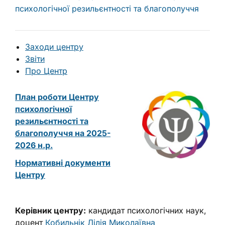
психологічної резильєнтності та благополуччя
Заходи центру
Звіти
Про Центр
План роботи Центру
психологічної
резильєнтності та
благополуччя на 2025-
2026 н.р.
Нормативні документи
Центру
Керівник центру:
кандидат психологічних наук,
доцент
Кобильнік Лілія Миколаївна