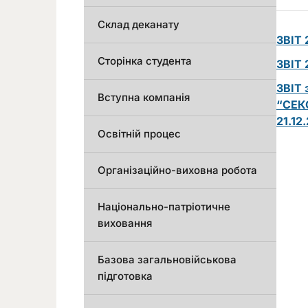
Склад деканату
ЗВІТ
Сторінка студента
ЗВІТ 
ЗВІТ
Вступна компанія
“
СЕКС
21.12
Освітній процес
Організаційно-виховна робота
Національно-патріотичне
виховання
Базова загальновійськова
підготовка