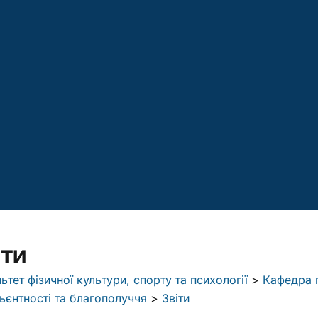
іти
ьтет фізичної культури, спорту та психології
>
Кафедра п
ьєнтності та благополуччя
>
Звіти