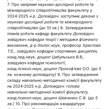
7. Про напрями науково-дослідної роботи та
міжнародного співробітництва факультету у
2024-2025 н.р.
Доповідач: заступник декана з
науково-дослідної роботи та міжнародного
співробітництва (до 10 хв.)
8. Затвердження
планів роботи кафедр факультету
Доповідач:
завідувач кафедри теорії і методики фізичного
виховання, д-р біолог.наук, професор Христова
Т.Є., завідувач кафедри спортивних дисциплін,
канд.пед.наук, доцент Цибульська В.В.,
завідувач кафедри психології,
канд.психол.наук, доцент Прокоф’єва О.О. (до 5
хв. кожному доповідачу)
9. Про затвердження
складу навчально-методичної комісії факультету
на 2024-2025 н.р.
Доповідач: голова
навчально-методичної комісії факультету,
канд.психол.наук, доцент Шевченко С.В. (до 5
хв.)
10. Про рекомендацію кандидатури