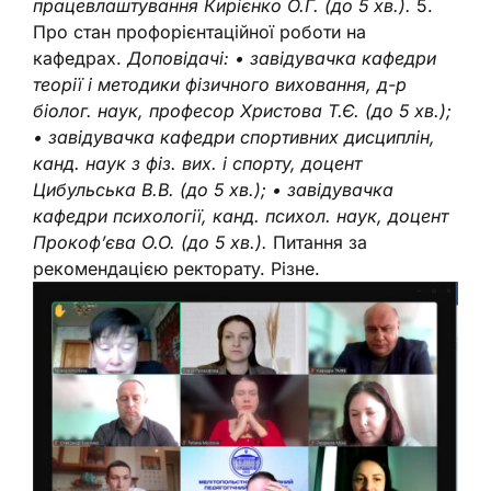
працевлаштування Кирієнко О.Г. (до 5 хв.).
5.
Про стан профорієнтаційної роботи на
кафедрах.
Доповідачі:
• завідувачка кафедри
теорії і методики фізичного виховання, д-р
біолог. наук, професор Христова Т.Є. (до 5 хв.);
• завідувачка кафедри спортивних дисциплін,
канд. наук з фіз. вих. і спорту, доцент
Цибульська В.В. (до 5 хв.);
• завідувачка
кафедри психології, канд. психол. наук, доцент
Прокоф’єва О.О. (до 5 хв.).
Питання за
рекомендацією ректорату. Різне.