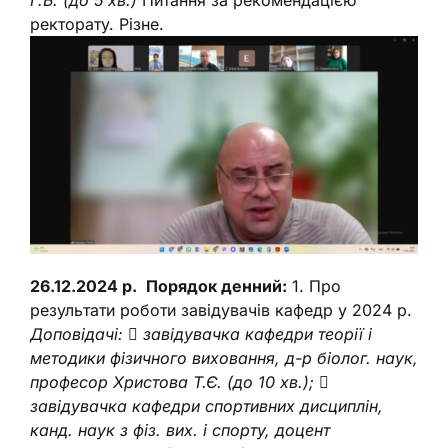
Г.Б. (до 5 хв.)
Питання за рекомендацією
ректорату. Різне.
26.12.2024 р.
Порядок денний:
1. Про
результати роботи завідувачів кафедр у 2024 р.
Доповідачі:
 завідувачка кафедри теорії і
методики фізичного виховання, д-р біолог. наук,
професор Христова Т.Є. (до 10 хв.);

завідувачка кафедри спортивних дисциплін,
канд. наук з фіз. вих. і спорту, доцент