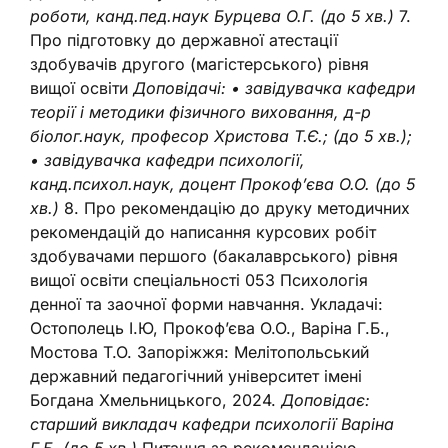
роботи, канд.пед.наук Бурцева О.Г. (до 5 хв.)
7.
Про підготовку до державної атестації
здобувачів другого (магістерського) рівня
вищої освіти
Доповідачі:
• завідувачка кафедри
теорії і методики фізичного виховання, д-р
біолог.наук, професор Христова Т.Є.; (до 5 хв.);
• завідувачка кафедри психології,
канд.психол.наук, доцент Прокоф’єва О.О. (до 5
хв.)
8. Про рекомендацію до друку методичних
рекомендацій до написання курсових робіт
здобувачами першого (бакалаврського) рівня
вищої освіти спеціальності 053 Психологія
денної та заочної форми навчання. Укладачі:
Остополець І.Ю, Прокоф’єва О.О., Варіна Г.Б.,
Мостова Т.О. Запоріжжя: Мелітопольський
державний педагогічний університет імені
Богдана Хмельницького, 2024.
Доповідає:
старший викладач кафедри психології Варіна