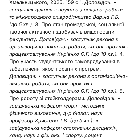
Хмельницького, 2025. 159 с.".
Доповідач: •
заступник декана з науково-дослідної роботи
та міжнародного співробітництва Варіна Г.Б.
(до 5 хв.).
3. Про стан громадської, соціальної і
творчої активності здобувачів вищої освіти
факультету.
Доповідач:• заступник декана з
організаційно-виховної роботи, питань практик і
працевлаштування Кирієнко О.Г. (до 10 хв.).
4.
Про участь студентського самоврядування в
забезпеченні якості освітніх програм.
Доповідач: • заступник декана з організаційно-
виховної роботи, питань практик і
працевлаштування Кирієнко О.Г. (до 10 хв.).
5.
Про роботу зі стейкголдерами.
Доповідачі: •
завідувачка кафедри теорії і методики
фізичного виховання, д-р біолог. наук,
професор Христова Т.Є. (до 5 хв.); •
завідувачка кафедри спортивних дисциплін,
канд. наук з фіз. вих. і спорту, доцент