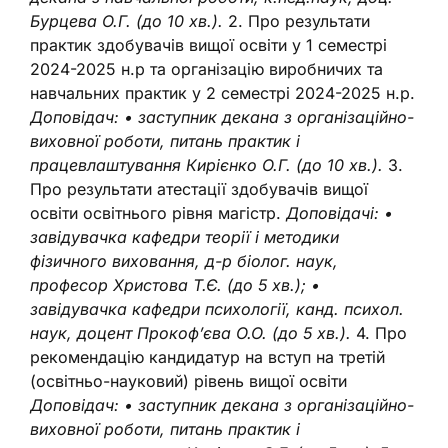
Бурцева О.Г. (до 10 хв.).
2. Про результати
практик здобувачів вищої освіти у 1 семестрі
2024-2025 н.р та організацію виробничих та
навчальних практик у 2 семестрі 2024-2025 н.р.
Доповідач:
• заступник декана з організаційно-
виховної роботи, питань практик і
працевлаштування Кирієнко О.Г. (до 10 хв.).
3.
Про результати атестації здобувачів вищої
освіти освітнього рівня магістр.
Доповідачі:
•
завідувачка кафедри теорії і методики
фізичного виховання, д-р біолог. наук,
професор Христова Т.Є. (до 5 хв.);
•
завідувачка кафедри психології, канд. психол.
наук, доцент Прокоф’єва О.О. (до 5 хв.).
4. Про
рекомендацію кандидатур на вступ на третій
(освітньо-науковий) рівень вищої освіти
Доповідач:
• заступник декана з організаційно-
виховної роботи, питань практик і