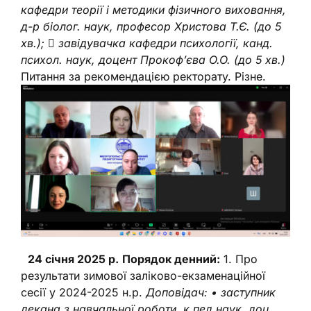
кафедри теорії і методики фізичного виховання,
д-р біолог. наук,
професор Христова Т.Є. (до 5
хв.);
 завідувачка кафедри психології, канд.
психол. наук, доцент Прокоф’єва О.О. (до
5 хв.)
Питання за рекомендацією ректорату. Різне.
24 січня 2025 р.
Порядок денний:
1. Про
результати зимової заліково-екзаменаційної
сесії у 2024-2025 н.р.
Доповідач:
• заступник
декана з навчальної роботи, к.пед.наук, доц.