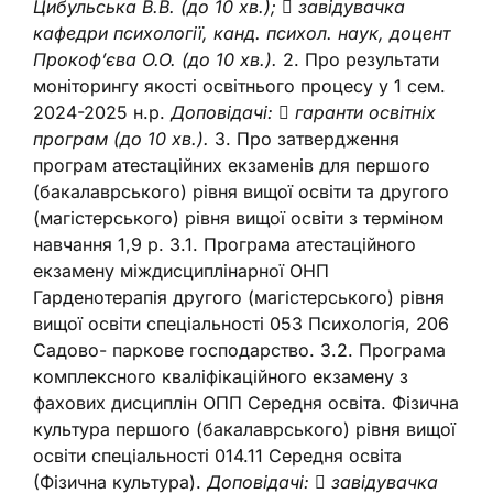
Цибульська В.В. (до 10 хв.);
 завідувачка
кафедри психології, канд. психол. наук, доцент
Прокоф’єва О.О. (до
10 хв.).
2. Про результати
моніторингу якості освітнього процесу у 1 сем.
2024-2025 н.р.
Доповідачі:
 гаранти освітніх
програм
(до 10 хв.).
3. Про затвердження
програм атестаційних екзаменів для першого
(бакалаврського) рівня вищої освіти та другого
(магістерського) рівня вищої освіти з терміном
навчання 1,9 р. 3.1. Програма атестаційного
екзамену міждисциплінарної ОНП
Гарденотерапія другого (магістерського) рівня
вищої освіти спеціальності 053 Психологія, 206
Садово- паркове господарство. 3.2. Програма
комплексного кваліфікаційного екзамену з
фахових дисциплін ОПП Середня освіта. Фізична
культура першого (бакалаврського) рівня вищої
освіти спеціальності 014.11 Середня освіта
(Фізична культура).
Доповідачі:
 завідувачка