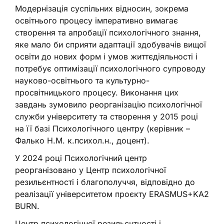
Модернізація суспільних відносин, зокрема
освітнього процесу імперативно вимагає
створення та апробації психологічного знання,
яке мало би сприяти адаптації здобувачів вищої
освіти до нових форм і умов життєдіяльності і
потребує оптимізації психологічного супроводу
науково-освітнього та культурно-
просвітницького процесу. Виконання цих
завдань зумовило реорганізацію психологічної
служби університету та створення у 2015 році
на її базі Психологічного центру (керівник –
Фалько Н.М. к.психол.н., доцент).
У 2024 році Психологічний центр
реорганізовано у Центр психологічної
резильєнтності і благополуччя, відповідно до
реалізації університетом проєкту ERASMUS+KA2
BURN.
Центр психологічної резильєнтності і