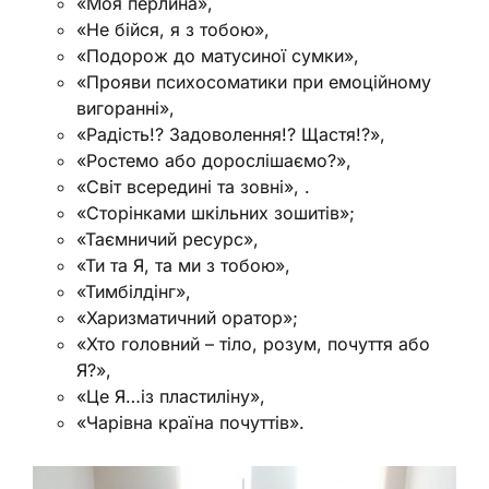
«Моя перлина»,
«Не бійся, я з тобою»,
«Подорож до матусиної сумки»,
«Прояви психосоматики при емоційному
вигоранні»,
«Радість!? Задоволення!? Щастя!?»,
«Ростемо або дорослішаємо?»,
«Світ всередині та зовні», .
«Сторінками шкільних зошитів»;
«Таємничий ресурс»,
«Ти та Я, та ми з тобою»,
«Тимбілдінг»,
«Харизматичний оратор»;
«Хто головний – тіло, розум, почуття або
Я?»,
«Це Я…із пластиліну»,
«Чарівна країна почуттів».