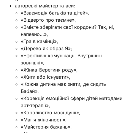
авторські майстер-класи:
«Взаємодія батьків та дітей».
«Відверто про таємне»,
«Вмієте зберігати свої кордони? Так, ні,
напевно…»,
«Гра в камінці»,
«Дерево як образ Я»;
«Ефективні комунікації. Внутрішні і
зовнішні»,
«Жінка-Берегиня роду»,
«Жити або існувати»,
«Кожна дитина має знати, де сидить
Бабай»,
«Корекція емоційної сфери дітей методами
арт-терапії»,
«Королівство моєї душі»,
«Магія жіночності»,
«Майстерня бажань»,