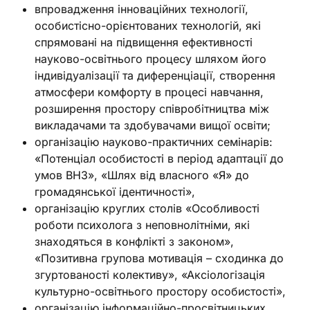
впровадження інноваційних технології,
особистісно-орієнтованих технологій, які
спрямовані на підвищення ефективності
науково-освітнього процесу шляхом його
індивідуалізації та диференціації, створення
атмосфери комфорту в процесі навчання,
розширення простору співробітництва між
викладачами та здобувачами вищої освіти;
організацію науково-практичних семінарів:
«Потенціал особистості в період адаптації до
умов ВНЗ», «Шлях від власного «Я» до
громадянської ідентичності»,
організацію круглих столів «Особливості
роботи психолога з неповнолітніми, які
знаходяться в конфлікті з законом»,
«Позитивна групова мотивація – сходинка до
згуртованості колективу», «Аксіологізація
культурно-освітнього простору особистості»,
організацію інформаційно-просвітницьких