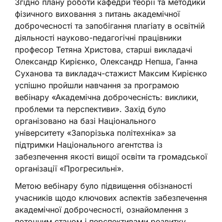
Згідно плану роботи кафедри теорії та методики
фізичного виховання з питань академічної
доброчесності та запобігання плагіату в освітній
діяльності науково-педагогічні працівники
професор Тетяна Христова, старші викладачі
Олександр Кирієнко, Олександр Непша, Ганна
Суханова та викладач-стажист Максим Кирієнко
успішно пройшли навчання за програмою
вебінару «Академічна доброчесність: виклики,
проблеми та перспективи». Захід було
організовано на базі Національного
університету «Запорізька політехніка» за
підтримки Національного агентства із
забезпечення якості вищої освіти та громадської
організації «Прогресильні».
Метою вебінару було підвищення обізнаності
учасників щодо ключових аспектів забезпечення
академічної доброчесності, ознайомлення з
поточним станом і перспективами розвитку