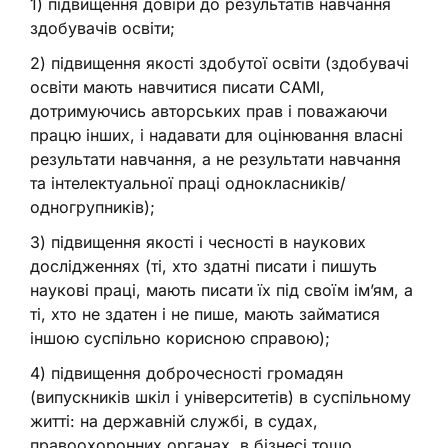
1) підвищення довіри до результатів навчання
здобувачів освіти;
2) підвищення якості здобутої освіти (здобувачі
освіти мають навчитися писати САМІ,
дотримуючись авторських прав і поважаючи
працю інших, і надавати для оцінювання власні
результати навчання, а не результати навчання
та інтелектуальної праці однокласників/
одногрупників);
3) підвищення якості і чесності в наукових
дослідженнях (ті, хто здатні писати і пишуть
наукові праці, мають писати їх під своїм ім’ям, а
ті, хто не здатен і не пише, мають займатися
іншою суспільно корисною справою);
4) підвищення доброчесності громадян
(випускників шкіл і університетів) в суспільному
житті: на державній службі, в судах,
правоохоронних органах, в бізнесі тощо.