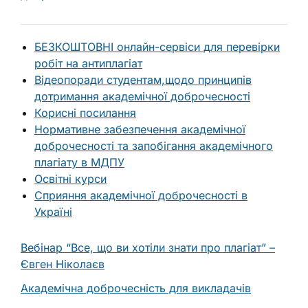
БЕЗКОШТОВНІ онлайн-сервіси для перевірки
робіт на антиплагіат
Відеопоради студентам,щодо принципів
дотримання академічної доброчесності
Корисні посилання
Нормативне забезпечення академічної
доброчесності та запобігання академічного
плагіату в МДПУ
Освітні курси
Сприяння академічної доброчесності в
Україні
Вебінар “Все, що ви хотіли знати про плагіат” –
Євген Ніколаєв
Академічна доброчесність для викладачів