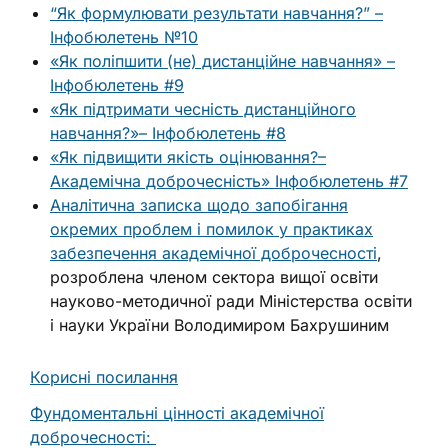
“Як формулювати результати навчання?” –
Інфобюлетень №10
«Як поліпшити (не) дистанційне навчання» –
Інфобюлетень #9
«Як підтримати чесність дистанційного
навчання?»– Інфобюлетень #8
«Як підвищити якість оцінювання?–
Академічна доброчесність» Інфобюлетень #7
Аналітична записка щодо запобігання
окремих проблем і помилок у практиках
забезпечення академічної доброчесності
,
розроблена членом сектора вищої освіти
науково-методичної ради Міністерства освіти
і науки України Володимиром Бахрушиним
Корисні посилання
Фундоментальні цінності академічної
доброчесності: