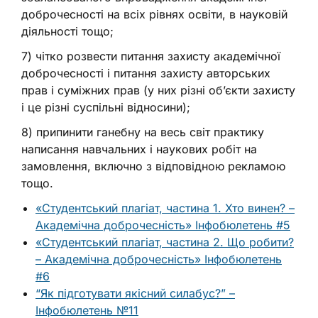
доброчесності на всіх рівнях освіти, в науковій
діяльності тощо;
7) чітко розвести питання захисту академічної
доброчесності і питання захисту авторських
прав і суміжних прав (у них різні об’єкти захисту
і це різні суспільні відносини);
8) припинити ганебну на весь світ практику
написання навчальних і наукових робіт на
замовлення, включно з відповідною рекламою
тощо.
«Студентський плагіат, частина 1. Хто винен? –
Академічна доброчесність» Інфобюлетень #5
«Студентський плагіат, частина 2. Що робити?
– Академічна доброчесність» Інфобюлетень
#6
“Як підготувати якісний силабус?” –
Інфобюлетень №11