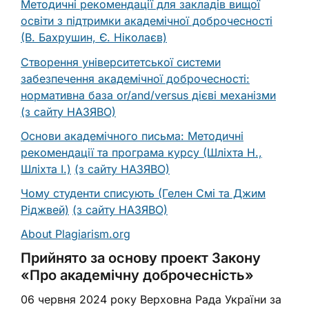
Методичні рекомендації для закладів вищої
освіти з підтримки академічної доброчесності
(В. Бахрушин, Є. Ніколаєв)
Створення університетської системи
забезпечення академічної доброчесності:
нормативна база or/and/versus дієві механізми
(з сайту НАЗЯВО)
Основи академічного письма: Методичні
рекомендації та програма курсу (Шліхта Н.,
Шліхта І.)
(з сайту НАЗЯВО)
Чому студенти списують (Гелен Смі та Джим
Ріджвей)
(з сайту НАЗЯВО)
About Plagiarism.org
Прийнято за основу проект Закону
«Про академічну доброчесність»
06 червня 2024 року Верховна Рада України за