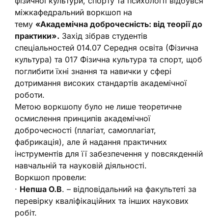
фізичної культури, спорту та психології відбувся
міжкафедральний воркшоп на
тему
«Академічна доброчесність: від теорії до
практики».
Захід зібрав студентів
спеціальностей 014.07 Середня освіта (Фізична
культура) та 017 Фізична культура та спорт, щоб
поглибити їхні знання та навички у сфері
дотримання високих стандартів академічної
роботи.
Метою воркшопу було не лише теоретичне
осмислення принципів академічної
доброчесності (плагіат, самоплагіат,
фабрикація), але й надання практичних
інструментів для її забезпечення у повсякденній
навчальній та науковій діяльності.
Воркшоп провели:
·
Непша О.В
. – відповідальний на факультеті за
перевірку кваліфікаційних та інших наукових
робіт.