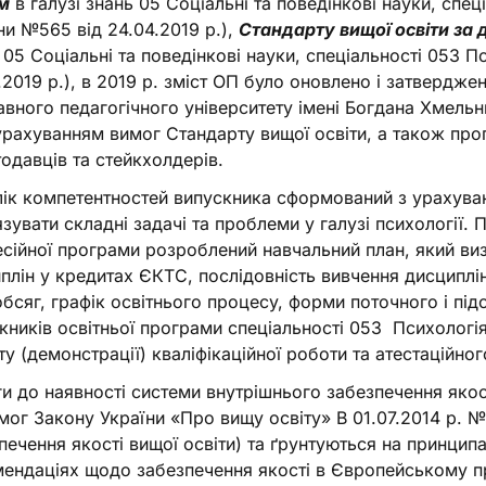
м
в галузі знань 05 Соціальні та поведінкові науки, спе
ни №565 від 24.04.2019 р.),
Стандарту вищої освіти за 
 05 Соціальні та поведінкові науки, спеціальності 053 
.2019 р.), в 2019 р. зміст ОП було оновлено і затверд
вного педагогічного університету імені Богдана Хмельн
 урахуванням вимог Стандарту вищої освіти, а також про
одавців та стейкхолдерів.
ік компетентностей випускника сформований з урахуван
язувати складні задачі та проблеми у галузі психології.
сійної програми розроблений навчальний план, який виз
плін у кредитах ЄКТС, послідовність вивчення дисциплі
 обсяг, графік освітнього процесу, форми поточного і пі
кників освітньої програми спеціальності 053 Психологі
ту (демонстрації) кваліфікаційної роботи та атестаційно
и до наявності системи внутрішнього забезпечення якос
мог Закону України «Про вищу освіту» В 01.07.2014 р. №1
печення якості вищої освiти) та ґрунтуються на принцип
ендаціях щодо забезпечення якості в Європейському пр