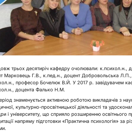
овж трьох десятиріч кафедру очолювали: к.психол.н., д
т Марковець Г.В., к.пед.н., доцент Добровольська Л.П., 
хол.н., професор Бочелюк В.Й. У 2017 р. завідувачем к
хол.н., доцента Фалько Н.М.
еріод знаменується активною роботою викладачів з нау
ичної, культурно-просвітницької діяльності та удоскона
ри і університету, що сприяло розширенню освітнього п
итації напряму підготовки «Практична психологія» за рі
ми.