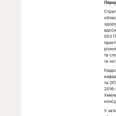
Перед
Страт
облас
здоро
вдоск
053 П
практ
різно
та сп
та ін
Кадро
кафед
та ОП
2016-
Хмель
консу
У зв’