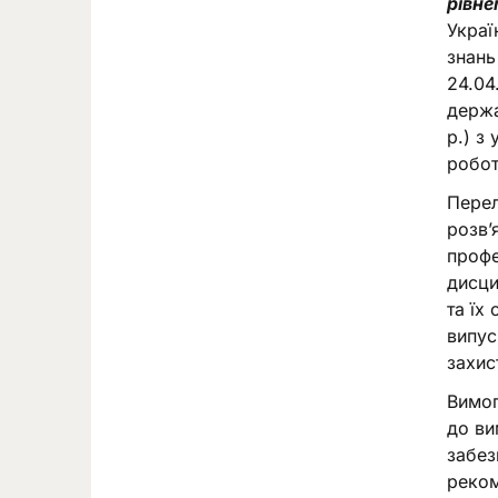
рівне
Украї
знань
24.04
держа
р.) з
робот
Перел
розв’
профе
дисци
та їх
випус
захис
Вимог
до ви
забез
реком