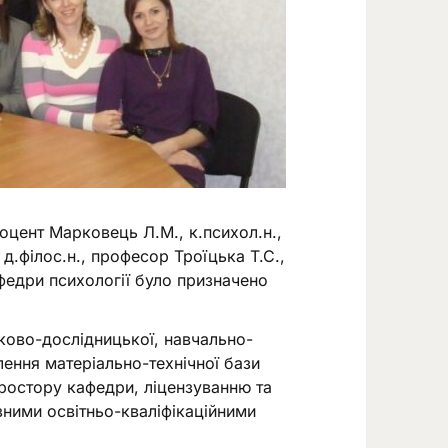
оцент Марковець Л.М., к.психол.н.,
д.філос.н., професор Троїцька Т.С.,
афедри психології було призначено
ково-дослідницької, навчально-
лення матеріально-технічної бази
ростору кафедри, ліцензуванню та
зними освітньо-кваліфікаційними