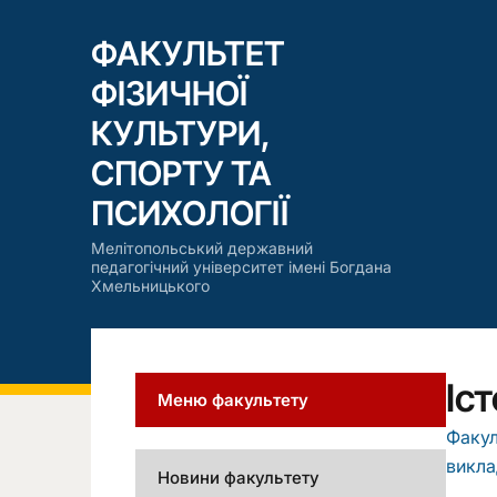
ФАКУЛЬТЕТ
ФІЗИЧНОЇ
КУЛЬТУРИ,
СПОРТУ ТА
ПСИХОЛОГІЇ
Мелітопольський державний
педагогічний університет імені Богдана
Хмельницького
Іс
Меню факультету
Факул
викла
Новини факультету