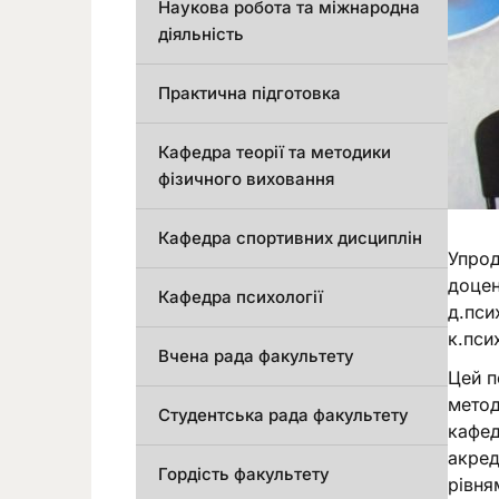
Наукова робота та міжнародна
діяльність
Практична підготовка
Кафедра теорії та методики
фізичного виховання
Кафедра спортивних дисциплін
Упрод
доцен
Кафедра психології
д.пси
к.пси
Вчена рада факультету
Цей п
метод
Студентська рада факультету
кафед
акред
Гордість факультету
рівня