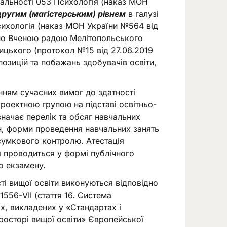
ціальності 053 Психологія (наказ МОН
другим (магістерським) рівнем
в галузі
Психологія (наказ МОН України №564 від
жено Вченою радою Мелітопольського
ицького (протокол №15 від 27.06.2019
позицій та побажань здобувачів освіти,
ням сучасних вимог до здатності
 Проектною групою на підставі освітньо-
начає перелік та обсяг навчальних
н, форми проведення навчальних занять
дсумкового контролю. Атестація
я проводиться у формі публічного
го екзамену.
ті вищої освіти виконуються відповідно
556-VII (стаття 16. Система
ах, викладених у «Стандартах і
осторі вищої освіти» Європейської