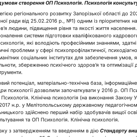
умови створення ОП Психологія. Психологія консуль
егією регіонального розвитку Запорізької області до 2
ної ради від 25.02.2016 р., №1) одним із пріоритетних 
в’я людини, підвищення рівня та якості життя населення
оналення системи підготовки кваліфікованого кадрового
сихологія, які володіють професійними знаннями, здатні 
ичні проблеми у сфері психопрофілактичної, психодіагно
манітних соціальних інститутах для забезпечення умов, я
ільноти, збереженню психічного здоров’я та оптимізації 
струменти.
вий потенціал, матеріально-технічна база, інформаційн
ри психології дозволили започаткувати у 2016 р. ОП Пс
 Психологія. Клінічна психологія (на виконання Закону Ук
2017 н.р. у Мелітопольському державному педагогічному
ницького здійснено перший набір здобувачів вищої осві
льтування та ОП Психологія. Клінічна психологія.
язку з затвердженням та введенням в дію
Стандарту вищ