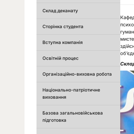
Склад деканату
Кафед
психо
Сторінка студента
гуман
мисте
Вступна компанія
здійс
об’єд
Освітній процес
Склад
Організаційно-виховна робота
Національно-патріотичне
виховання
Базова загальновійськова
підготовка