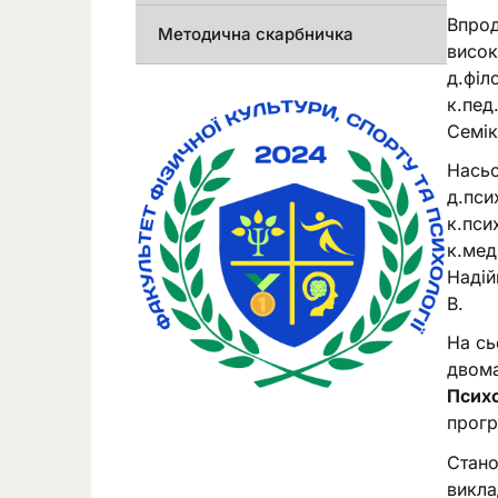
Впрод
Методична скарбничка
висок
д.філ
к.пед
Семікі
Насьо
д.пси
к.пси
к.мед.
Надій
В.
На сь
двома
Психо
прогр
Стано
викла