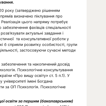
тування.
020 року (затверджено рішенням
напрямів визначено піклування про
. Реалізація цього напряму потребує
 забезпечення фахівців спеціальності
розв’язувати актуальні завдання і
стичної та консультативної роботи у
кі б сприяли розвитку особистості, групи
діяльності, застосовуючи сучасні методи
е забезпечення та накопичений досвід
ихологія. Психологічне консультування
раїни «Про вищу освіту» ст. 5 п.1). У
 університеті імені Богдана
ти за ОП Психологія. Психологічне
ої освіти за першим (бакалаврським)