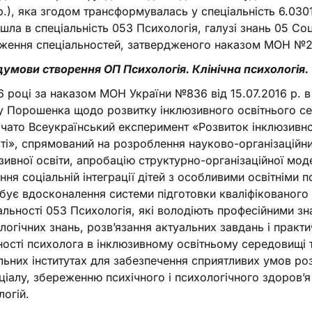
р.), яка згодом трансформувалась у спеціальність 6.0301
шла в спеціальність 053 Психологія, галузі знань 05 Соці
ження спеціальностей, затвердженого наказом МОН №26
умови створення ОП Психологія. Клінічна психологія.
6 році за наказом МОН України №836 від 15.07.2016 р. в
 Порошенка щодо розвитку інклюзивного освітнього се
чато Всеукраїнський експеримент «Розвиток інклюзивно
ті», спрямований на розроблення науково-організаційн
зивної освіти, апробацію структурно-організаційної мод
ння соціальній інтеграції дітей з особливими освітніми
бує вдосконалення системи підготовки кваліфікованого
альності 053 Психологія, які володіють професійними зн
логічних знань, розв’язання актуальних завдань і практ
ності психолога в інклюзивному освітньому середовищі т
льних інститутах для забезпечення сприятливих умов роз
ціалу, збереженню психічного і психологічного здоров’я
логій.