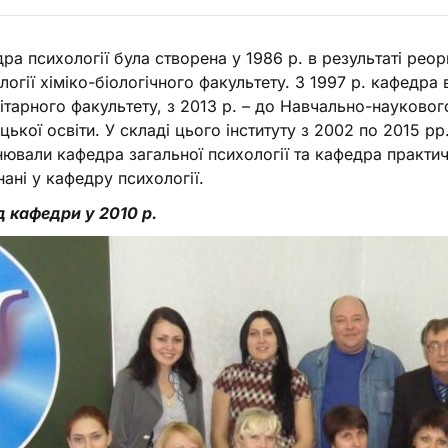
ра психології була створена у 1986 р. в результаті реор
логії хіміко-біологічного факультету. З 1997 р. кафедра
ітарного факультету, з 2013 р. – до Навчально-наукового
цької освіти. У складі цього інституту з 2002 по 2015 рр
нювали кафедра загальної психології та кафедра практично
нані у кафедру психології.
 кафедри у 2010 р.