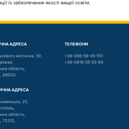
ації із забезпечення якості вищої освіти.
ЧНА АДРЕСА
ТЕЛЕФОНИ
укового містечка, 59,
+38-096-59-45-551
оріжжя,
+38-0619-55-05-60
зька область,
, 69000,
ЧНА АДРЕСА
тьманська, 20,
тополь,
зька область,
, 72312,