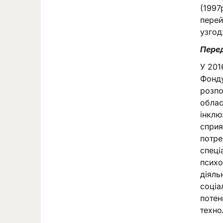
(1997
перей
узгод
Перед
У 201
Фонду
розпо
облас
інклю
сприя
потре
спеці
психо
діяль
соціа
потен
техно