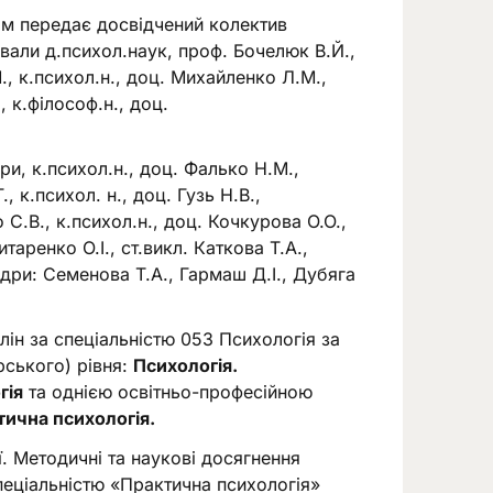
ам передає досвідчений колектив
ювали д.психол.наук, проф. Бочелюк В.Й.,
М., к.психол.н., доц. Михайленко Л.М.,
, к.філософ.н., доц.
и, к.психол.н., доц. Фалько Н.М.,
, к.психол. н., доц. Гузь Н.В.,
 С.В., к.психол.н., доц. Кочкурова О.О.,
итаренко О.І., ст.викл. Каткова Т.А.,
дри: Семенова Т.А., Гармаш Д.І., Дубяга
ін за спеціальністю 053 Психологія за
ського) рівня:
Психологія.
гія
та однією освітньо-професійною
тична психологія.
ї. Методичні та наукові досягнення
пеціальністю «Практична психологія»