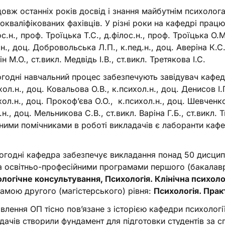
овж останніх років досвід і знання майбутнім психолог
окваліфікованих фахівців. У різні роки на кафедрі прац
ос.н., проф. Троїцька Т.С., д.філос.н., проф. Троїцька О.
.н., доц. Добровольська Л.П., к.пед.н., доц. Аверіна К.С.
н М.О., ст.викл. Медвідь І.В., ст.викл. Третякова І.С.
годні навчальний процес забезпечують завідувач кафедр
хол.н., доц. Ковальова О.В., к.психол.н., доц. Денисов І.Г.
хол.н., доц. Прокоф’єва О.О., к.психол.н., доц. Шевченко
н., доц. Мельникова С.В., ст.викл. Варіна Г.Б., ст.викл. Т
ними помічниками в роботі викладачів є лаборанти кафе
огодні кафедра забезпечує викладання понад 50 дисципл
 освітньо-професійними програмами першого (бакалавр
логічне консультування, Психологія. Клінічна психоло
амою другого (магістерського) рівня:
Психологія. Прак
влення ОП тісно пов’язане з історією кафедри психологі
дачів створили фундамент для підготовки студентів за с