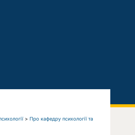
сихології
>
Про кафедру психології та