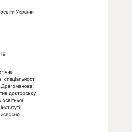
освіти України
019
огічна
і спеціальності
.П.Драгоманова.
стив докторську
 освітньої
інституті
присвоєно