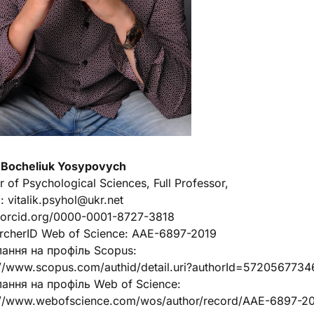
ii Bocheliuk Yosypovych
 of Psychological Sciences, Full Professor,
: vitalik.psyhol@ukr.net
//orcid.org/0000-0001-8727-3818
rcherID Web of Science: AAE-6897-2019
ання на профіль Scopus:
://www.scopus.com/authid/detail.uri?authorId=5720567734
ання на профіль Web of Science:
://www.webofscience.com/wos/author/record/AAE-6897-2