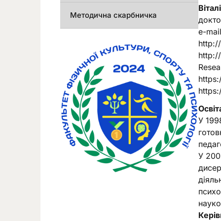
Вітал
Методична скарбничка
докто
e-mail
http:
http:
Resea
https
https
Освіт
У 199
готов
педаг
У 200
дисер
діяль
психо
науко
Керів