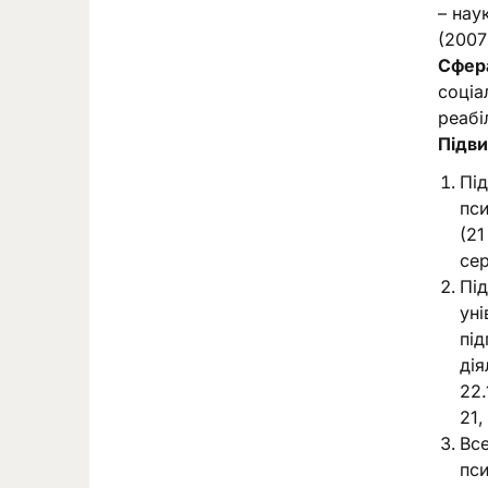
– нау
(2007
Сфера
соціа
реабі
Підви
Під
пси
(21
се
Під
уні
під
дія
22.
21,
Все
пси