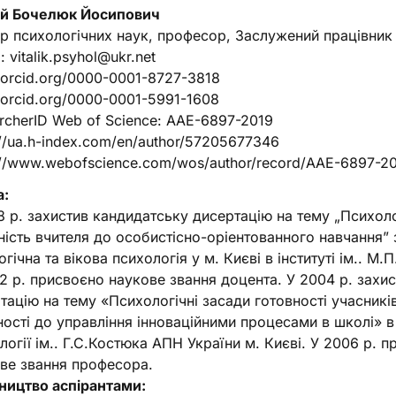
ій Бочелюк Йосипович
р психологічних наук, професор, Заслужений працівник 
: vitalik.psyhol@ukr.net
//orcid.org/0000-0001-8727-3818
//orcid.org/0000-0001-5991-1608
rcherID Web of Science: AAE-6897-2019
://ua.h-index.com/en/author/57205677346
://www.webofscience.com/wos/author/record/AAE-6897-2
а:
8 р. захистив кандидатську дисертацію на тему „Психол
ність вчителя до особистісно-оріентованного навчання” з
огічна та вікова психологія у м. Києві в інституті ім.. М
2 р. присвоєно наукове звання доцента. У 2004 р. захи
тацію на тему «Психологічні засади готовності учасників
ності до управління інноваційними процесами в школі» в 
логії ім.. Г.С.Костюка АПН України м. Києві. У 2006 р. 
ве звання професора.
ництво аспірантами: