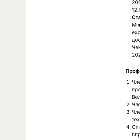
202
12.
Ст
Між
exp
дос
Чех
20
Профе
Чле
про
Во
Чле
Чле
тех
Сп
htt