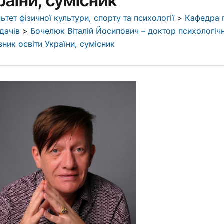
раїни, сумісник
ьтет фізичної культури, спорту та психології
>
Кафедра п
дачів
>
Бочелюк Віталій Йосипович – доктор психологіч
вник освіти України, сумісник