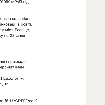
010904-PsSI від
ons in education:
нновації в освіті:
у місті Есеніце,
ку по 28 січня
ні і прикладні
ерситет імені
«Психології».
су та
arLf6-UYGDEPF/edit?