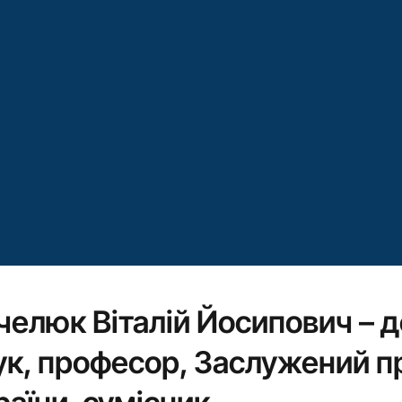
челюк Віталій Йосипович – 
ук, професор, Заслужений пр