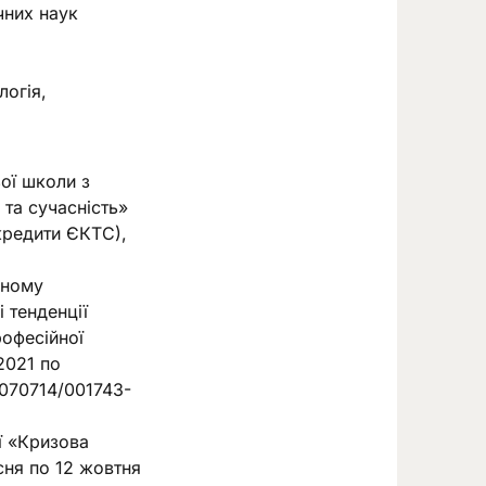
чних наук
логія,
ої школи з
 та сучасність»
 кредити ЄКТС),
ьному
 тенденції
рофесійної
2021 по
2070714/001743-
ї «Кризова
есня по 12 жовтня