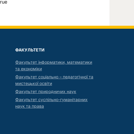
rue
ФАКУЛЬТЕТИ
Факультет інформатики, математики
та економіки
Факультет соціально – педагогічної та
мистецької освіти
Факультет природничих наук
Факультет суспільно-гуманітарних
наук та права