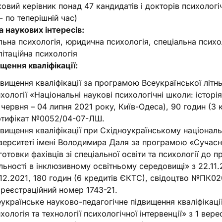
ковий керівник понад 47 кандидатів і докторів психологі
- по теперішній час)
 наукових інтересів:
льна психологія, юридична психологія, спеціальна психо
літаційна психологія
щення кваліфікації:
вищення кваліфікації за програмою Всеукраїнської літнь
хології «Національні наукові психологічні школи: історія
 червня – 04 липня 2021 року, Київ-Одеса), 90 годин (3
ртифікат №0052/04-07-ЛШ.
вищення кваліфікації при Східноукраїнському націонал
верситеті імені Володимира Даля за програмою «Сучасні
готовки фахівців зі спеціальної освіти та психології до п
льності в інклюзивному освітньому середовищі» з 22.11.
12.2021, 180 годин (6 кредитів ЄКТС), свідоцтво №ПК0
 реєстраційний номер 1743-21.
українське науково-педагогічне підвищення кваліфікаці
хологія та технології психологічної інтервенції» з 1 вер