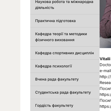
Наукова робота та міжнародна
діяльність
Практична підготовка
Кафедра теорії та методики
фізичного виховання
Кафедра спортивних дисциплін
Vital
Doctor
Кафедра психології
e-mail
http:
Вчена рада факультету
Resea
Посил
Студентська рада факультету
https
Посил
Гордість факультету
https