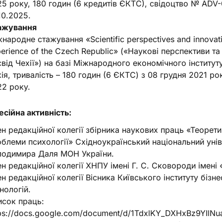
5 року, 180 годин (6 кредитів ЄКТС), свідоцтво № ADV-
10.2025.
ажування
народне стажування «Scientific perspectives and innovati
erience of the Czech Republic» («Наукові перспективи та і
від Чехії») на базі Міжнародного економічного інституту 
ія, тривалість – 180 годин (6 ЄКТС) з 08 грудня 2021 ро
22 року.
сійна активність:
н редакційної колегії збірника наукових праць «Теоретич
блеми психології» Східноукраїнський національний унів
лодимира Даля МОН України.
н редакційної колегії ХНПУ імені Г. С. Сковороди імені 
н редакційної колегії Вісника Київського інституту бізне
нологій.
исок праць:
ps://docs.google.com/document/d/1TdxlKY_DXHxBz9YIlNu