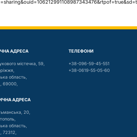
p=sharing&ouid=106212991108987343476&rtpof=true&sd=t
ЧНА АДРЕСА
ТЕЛЕФОНИ
укового містечка, 59,
+38-096-59-45-551
оріжжя,
+38-0619-55-05-60
зька область,
, 69000,
ЧНА АДРЕСА
тьманська, 20,
тополь,
зька область,
, 72312,