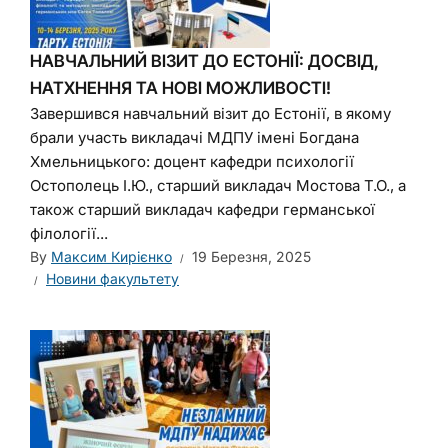
НАВЧАЛЬНИЙ ВІЗИТ ДО ЕСТОНІЇ: ДОСВІД,
НАТХНЕННЯ ТА НОВІ МОЖЛИВОСТІ!
Завершився навчальний візит до Естонії, в якому
брали участь викладачі МДПУ імені Богдана
Хмельницького: доцент кафедри психології
Остополець І.Ю., старший викладач Мостова Т.О., а
також старший викладач кафедри германської
філології...
By
Максим Кирієнко
19 Березня, 2025
Новини факультету