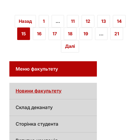
Назад
1
…
11
12
13
14
15
16
17
18
19
…
21
Далі
Меню факультету
Новини факультету
Склад деканату
Сторінка студента