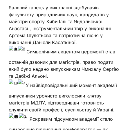
бальний танець у виконанні здобувачів
факультету природничих наук, кандидатів у
майстри спорту Хиби Іллі та Яндольської
Анастасії, інструментальний твір у виконанні
Артема Шулятьєва та патріотична пісня у
виконанні Даніели Касаткіної.
Символічним акцентом церемонії став
останній дзвоник для магістрів, право подати
який було надано випускникам Чмихалу Сергію
та Дабіжі Альоні.
У найвідповідальніший момент академії
випускники урочисто виголосили клятву
магістрів МДПУ, підтвердивши готовність
служити своїй професії, суспільству й Україні.
Яскравим підсумком академії стало
символічне підкидання конфедераток — як